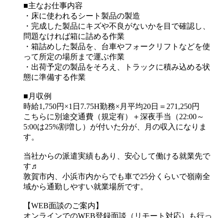
■主なお仕事内容
・床に使われるシート製品の製造
・完成した製品にキズや不良がないかを目で確認し、
問題なければ箱に詰める作業
・箱詰めした製品を、台車やフォークリフトなどを使
って所定の場所まで運ぶ作業
・出荷予定の製品をそろえ、トラックに積み込める状
態に準備する作業
■月収例
時給1,750円×1日7.75H勤務×月平均20日＝271,250円
こちらに別途交通費（規定有）＋深夜手当（22:00～
5:00は25%割増し）が付いた分が、月の収入になりま
す。
当社からの派遣実績もあり、安心して働ける就業先で
す♬
敦賀市内、小浜市内からでも車で25分くらいで嶺南全
域から通勤しやすい就業場所です。
【WEB面談のご案内】
オンラインでのWEB登録面談（リモート対応）も行っ