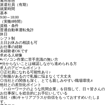
雇用形態
派遣社員（有期）
就業時間
基本
9:00～18:00
（実働8時間）
資格・条件
普通自動車運転免許
休日
シフト制
土日お休みの相談も可
お仕事の経験
未経験者OKです
求める人材像
◉パソコン作業に苦手意識の無い方
◉分からないことは確認しながら進められる方
求人のアピールポイント
◎正社員になれる可能性あり♪
◎制服があるので私服に悩まなくて大丈夫
◎当社との関係も深く、とても親しみやすい職場環境♬
他社との差別化ポイント
「ハローワークのような民間企業」を目指して、日々皆さんの
お仕事探しを総合的にお手伝いしている
当社・(株)キャリアプラスが自信をもっておすすめいたしま
す。