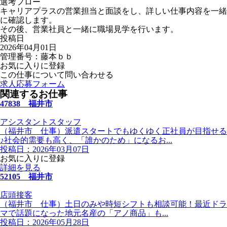
選考フロー
キャリアプラスの営業担当と面談をし、詳しい仕事内容を一緒
に確認します。
その後、営業社員と一緒に職場見学を行います。
投稿日
2026年04月01日
管理番号：藤本ｂｂ
お気に入りに登録
この仕事について問い合わせる
求人応募フォーム
関連するお仕事
47838 福井市
アシスタントスタッフ
（福井市 仕事）派遣スタートでもゆくゆく正社員が目指せる
♪社会的需要も高く、「誰かのため」になるお...
投稿日：2026年03月07日
お気に入りに登録
詳細を見る
52105 福井市
店頭接客
（福井市 仕事）土日のみや時短シフトも相談可能！最近ドラ
マで話題になった地元名産の「アノ商品」も...
投稿日：2026年05月28日