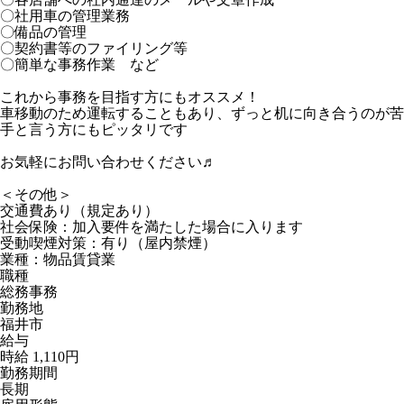
〇社用車の管理業務
〇備品の管理
〇契約書等のファイリング等
〇簡単な事務作業 など
これから事務を目指す方にもオススメ！
車移動のため運転することもあり、ずっと机に向き合うのが苦
手と言う方にもピッタリです
お気軽にお問い合わせください♬
＜その他＞
交通費あり（規定あり）
社会保険：加入要件を満たした場合に入ります
受動喫煙対策：有り（屋内禁煙）
業種：物品賃貸業
職種
総務事務
勤務地
福井市
給与
時給 1,110円
勤務期間
長期