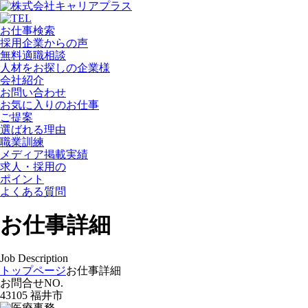
お仕事検索
採用企業からの声
無料適職相談
人材をお探しの企業様
会社紹介
お問い合わせ
お気に入りのお仕事
ご提案
選ばれる理由
職業訓練
メディア掲載実績
求人・採用の
ポイント
よくある質問
お仕事詳細
Job Description
トップページ
お仕事詳細
お問合せNO.
43105 福井市