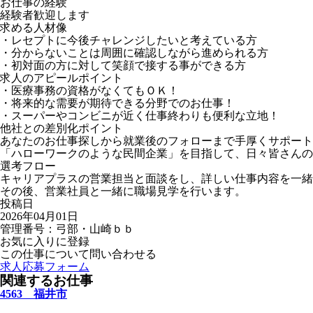
お仕事の経験
経験者歓迎します
求める人材像
・レセプトに今後チャレンジしたいと考えている方
・分からないことは周囲に確認しながら進められる方
・初対面の方に対して笑顔で接する事ができる方
求人のアピールポイント
・医療事務の資格がなくてもＯＫ！
・将来的な需要が期待できる分野でのお仕事！
・スーパーやコンビニが近く仕事終わりも便利な立地！
他社との差別化ポイント
あなたのお仕事探しから就業後のフォローまで手厚くサポート
「ハローワークのような民間企業」を目指して、日々皆さんの
選考フロー
キャリアプラスの営業担当と面談をし、詳しい仕事内容を一緒
その後、営業社員と一緒に職場見学を行います。
投稿日
2026年04月01日
管理番号：弓部・山崎ｂｂ
お気に入りに登録
この仕事について問い合わせる
求人応募フォーム
関連するお仕事
4563 福井市