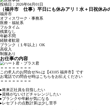
投稿日：2026年04月01日
（福井市 仕事）平日にも休みアリ！水＋日祝休み
福井市
オフィスワーク・事務系
医療・福祉系
フルタイム
残業なし
年齢不問
経験者歓迎
ブランク（１年以上）OK
高収入
制服あり
お仕事の内容
＝＝＝＝＝＝＝＝
この求人のお問合せNo.は【43105 福井市】です
お電話での問合せ時はこちらをお伝えください
＝＝＝＝＝＝＝＝
▸将来正社員を目指したい
▸資格がないけどチャレンジしたい
▸ブランクや年齢が気になる
▸レセプトの点数計算は少し苦手