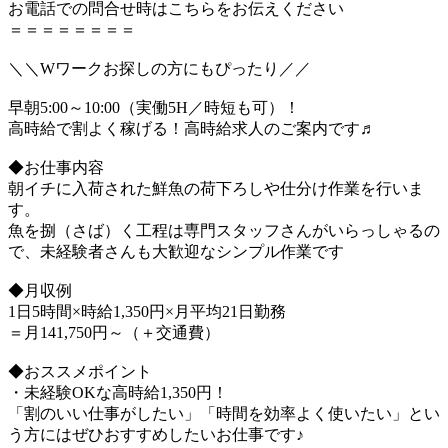
お電話での問合せ時はこちらをお伝えください
＝＝＝＝＝＝＝＝
＼＼Wワークお探しの方にもぴったり／／
早朝5:00～10:00（実働5H／時短も可）！
高時給で割よく稼げる！高時給求人のご案内です♬
◆お仕事内容
朝イチに入荷された鮮魚の荷下ろしや仕分け作業を行いま
す。
魚を捌（さば）く工程は専門スタッフさんがいらっしゃるの
で、未経験者さんも大歓迎なシンプル作業です
◆月収例
1日5時間×時給1,350円×月平均21日勤務
＝月141,750円～（＋交通費）
◆おススメポイント
・未経験OKな高時給1,350円！
「割のいい仕事がしたい」「時間を効率よく使いたい」とい
う方にはぜひおすすめしたいお仕事です♪