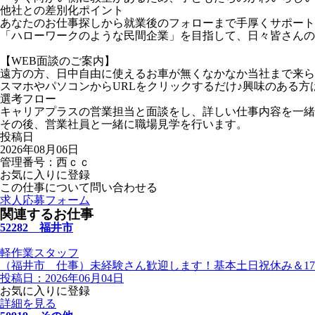
他社との差別化ポイント
あなたのお仕事探しから就業後のフォローまで手厚くサポート
「ハローワークのような民間企業」を目指して、日々皆さんの
【WEB面談のご案内】
遠方の方、日中自由に使えるお車が無くなかなか当社まで来ら
スマホやパソコンからURLをクリックするだけ♪興味のある
選考フロー
キャリアプラスの営業担当と面談をし、詳しい仕事内容を一緒
その後、営業社員と一緒に職場見学を行います。
投稿日
2026年08月06日
管理番号：西ｃｃ
お気に入りに登録
この仕事について問い合わせる
求人応募フォーム
関連するお仕事
52282 福井市
軽作業スタッフ
（福井市 仕事）未経験さん歓迎します！基本土日祝休み＆17
投稿日：2026年06月04日
お気に入りに登録
詳細を見る