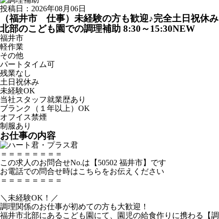
投稿日：2026年08月06日
（福井市 仕事）未経験の方も歓迎♪完全土日祝休み×
北部のこども園での調理補助 8:30～15:30
NEW
福井市
軽作業
その他
パートタイム可
残業なし
土日祝休み
未経験OK
当社スタッフ就業歴あり
ブランク（１年以上）OK
オフイス禁煙
制服あり
お仕事の内容
＝＝＝＝＝＝＝＝
この求人のお問合せNo.は【50502 福井市】です
お電話での問合せ時はこちらをお伝えください
＝＝＝＝＝＝＝＝
＼未経験OK！／
調理関係のお仕事が初めての方も大歓迎！
福井市北部にあるこども園にて、園児の給食作りに携わる【調