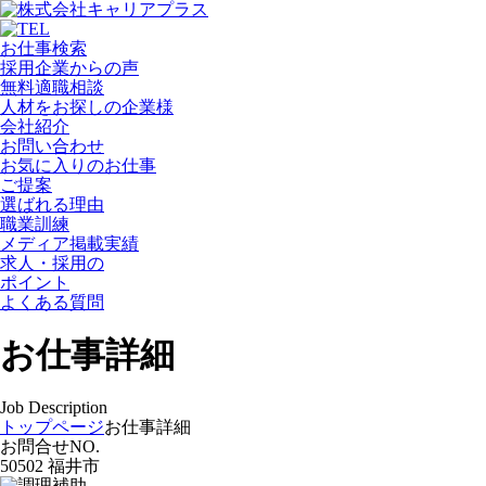
お仕事検索
採用企業からの声
無料適職相談
人材をお探しの企業様
会社紹介
お問い合わせ
お気に入りのお仕事
ご提案
選ばれる理由
職業訓練
メディア掲載実績
求人・採用の
ポイント
よくある質問
お仕事詳細
Job Description
トップページ
お仕事詳細
お問合せNO.
50502 福井市