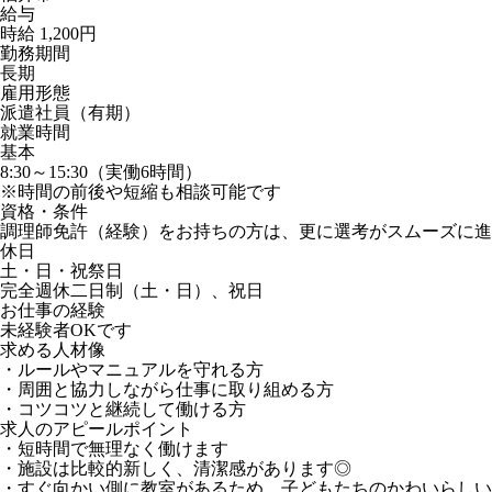
給与
時給 1,200円
勤務期間
長期
雇用形態
派遣社員（有期）
就業時間
基本
8:30～15:30（実働6時間）
※時間の前後や短縮も相談可能です
資格・条件
調理師免許（経験）をお持ちの方は、更に選考がスムーズに進
休日
土・日・祝祭日
完全週休二日制（土・日）、祝日
お仕事の経験
未経験者OKです
求める人材像
・ルールやマニュアルを守れる方
・周囲と協力しながら仕事に取り組める方
・コツコツと継続して働ける方
求人のアピールポイント
・短時間で無理なく働けます
・施設は比較的新しく、清潔感があります◎
・すぐ向かい側に教室があるため、子どもたちのかわいらしい