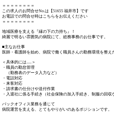
＝＝＝＝＝＝＝＝
この求人のお問合せNo.は【51655 福井市】です
お電話での問合せ時はこちらをお伝えください
＝＝＝＝＝＝＝＝
地域医療を支える『縁の下の力持ち』！
綺麗で明るい雰囲気の病院にて、総務事務のお仕事です。
■主なお仕事
医師・看護師を始め、病院で働く職員さんの勤務環境を整え
＜具体的には.....＞
・職員の勤怠管理
（勤務表のデータ入力など）
・電話対応
・来客対応
・請求書の仕分けや送付作業
・入退社に係る手続き（社会保険の加入手続き、制服の回収
バックオフィス業務を通じて
病院運営を支える、とてもやりがいのあるポジションです。