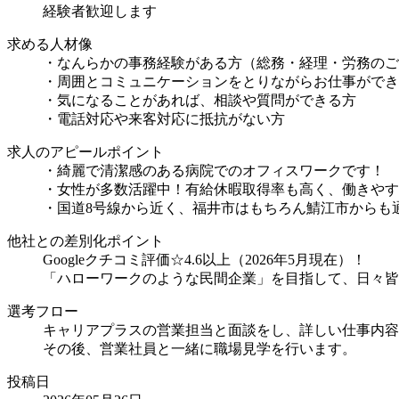
経験者歓迎します
求める人材像
・なんらかの事務経験がある方（総務・経理・労務のご
・周囲とコミュニケーションをとりながらお仕事ができ
・気になることがあれば、相談や質問ができる方
・電話対応や来客対応に抵抗がない方
求人のアピールポイント
・綺麗で清潔感のある病院でのオフィスワークです！
・女性が多数活躍中！有給休暇取得率も高く、働きやす
・国道8号線から近く、福井市はもちろん鯖江市からも
他社との差別化ポイント
Googleクチコミ評価☆4.6以上（2026年5月現在）！
「ハローワークのような民間企業」を目指して、日々皆
選考フロー
キャリアプラスの営業担当と面談をし、詳しい仕事内容
その後、営業社員と一緒に職場見学を行います。
投稿日