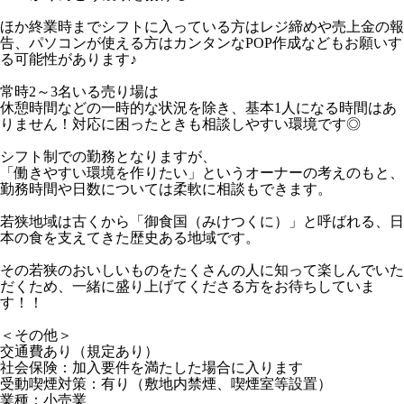
ほか終業時までシフトに入っている方はレジ締めや売上金の報
告、パソコンが使える方はカンタンなPOP作成などもお願いす
る可能性があります♪
常時2～3名いる売り場は
休憩時間などの一時的な状況を除き、基本1人になる時間はあ
りません！対応に困ったときも相談しやすい環境です◎
シフト制での勤務となりますが、
「働きやすい環境を作りたい」というオーナーの考えのもと、
勤務時間や日数については柔軟に相談もできます。
若狭地域は古くから「御食国（みけつくに）」と呼ばれる、日
本の食を支えてきた歴史ある地域です。
その若狭のおいしいものをたくさんの人に知って楽しんでいた
だくため、一緒に盛り上げてくださる方をお待ちしていま
す！！
＜その他＞
交通費あり（規定あり）
社会保険：加入要件を満たした場合に入ります
受動喫煙対策：有り（敷地内禁煙、喫煙室等設置）
業種：小売業