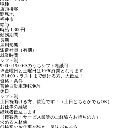
職種
店頭接客
勤務地
福井市
給与
時給 1,300円
勤務期間
長期
雇用形態
派遣社員（有期）
就業時間
シフト制
9:00～19:00※のうちシフト相談可
※金曜日と土曜日は19:30終業となります
※14:00～ラストまで働ける方、大歓迎！
資格・条件
普通自動車運転免許
休日
シフト制
土日祝働ける方、歓迎です！（土日どちらかでもOK）
お仕事の経験
経験者歓迎します
（接客業・サービス業等のご経験をお持ちの方）
求める人材像
◎接客のお仕事が好き、興味がある方