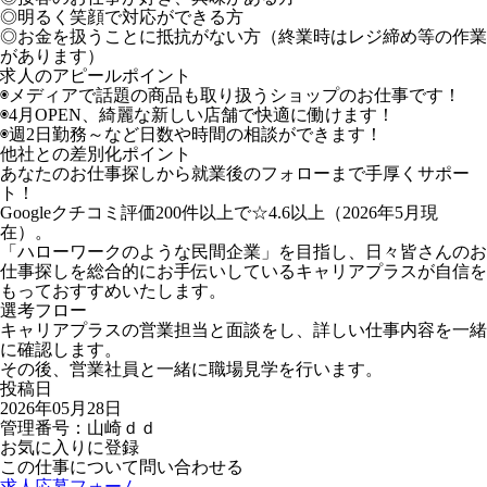
◎明るく笑顔で対応ができる方
◎お金を扱うことに抵抗がない方（終業時はレジ締め等の作業
があります）
求人のアピールポイント
◉メディアで話題の商品も取り扱うショップのお仕事です！
◉4月OPEN、綺麗な新しい店舗で快適に働けます！
◉週2日勤務～など日数や時間の相談ができます！
他社との差別化ポイント
あなたのお仕事探しから就業後のフォローまで手厚くサポー
ト！
Googleクチコミ評価200件以上で☆4.6以上（2026年5月現
在）。
「ハローワークのような民間企業」を目指し、日々皆さんのお
仕事探しを総合的にお手伝いしているキャリアプラスが自信を
もっておすすめいたします。
選考フロー
キャリアプラスの営業担当と面談をし、詳しい仕事内容を一緒
に確認します。
その後、営業社員と一緒に職場見学を行います。
投稿日
2026年05月28日
管理番号：山崎ｄｄ
お気に入りに登録
この仕事について問い合わせる
求人応募フォーム