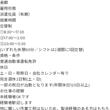
長期
雇用形態
派遣社員（有期）
就業時間
交替制
①8:30～17:30
②17:00～2:00
③20:00～5:30
(いずれも休憩60分／シフトは2週間に1回交替)
資格・条件
普通自動車運転免許
休日
土・日・祝祭日・会社カレンダー有り
完全週休2日制(土・日)
一部の祝日が出勤となります(年間休日120日以上)
お仕事の経験
未経験者OKです
経験者歓迎します
特に難しい作業工程はないため、製造経験のある方はもちろ