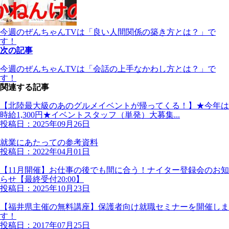
今週のぜんちゃんTVは「良い人間関係の築き方とは？」で
す！
次の記事
今週のぜんちゃんTVは「会話の上手なかわし方とは？」で
す！
関連する記事
【北陸最大級のあのグルメイベントが帰ってくる！】★今年は
時給1,300円★イベントスタッフ（単発）大募集...
投稿日：2025年09月26日
就業にあたっての参考資料
投稿日：2022年04月01日
【11月開催】お仕事の後でも間に合う！ナイター登録会のお知
らせ【最終受付20:00】
投稿日：2025年10月23日
【福井県主催の無料講座】保護者向け就職セミナーを開催しま
す！
投稿日：2017年07月25日