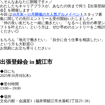
＼そんなあなたに朗報です♬／
わたしたちキャリアプラスが、あなたの街まで伺う【出張登録
会】を開催します！
今回 は
10月末～11月開催の大人気グルメイベント
スタッフ募
集に関しての先行エントリーも受付開始いたしました♬
「仲の良い友だちと一緒に働きたい」「なるべく自分の希望シ
フトを叶えたい」という方は、ぜひ早めのエントリーをご検討
ください◎
もちろん「地元で働きたい」「自分に合う仕事を相談したい」
という方も大歓迎◎
お気軽にお立ち寄りください♪
出張登録会 in 鯖江市
◆日にち
2025年10月9日(木)
◆受付時間
13:00～19:00
◆場所
文化の館・会議室3（福井県鯖江市水落町2丁目25−28）