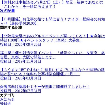
【無料お仕事相談会／9月27日（土）】地元・福井であなたの
「これから」を一緒に考えます！
次の記事
【10月開催】お仕事の後でも間に合う！ナイター登録会のお知
らせ【最終受付20:00】
関連する記事
【北陸最大級のあのグルメイベントが帰ってくる！】★今年は
時給1,300円★イベントスタッフ（単発）大募集...
投稿日：2025年09月26日
福井県主催の就活交流イベント 「就活☆ふくい」を東京、名
古屋、京都、大阪で開催します。
投稿日：2019年11月01日
【もうすぐ“春”ですね♬】福井に住んでいるあなたの理想の職
場が見つかる！無料お仕事相談会開催／3月11...
投稿日：2023年03月01日
保護者向け就職セミナーが無事に開催終了しました！
投稿日：2017年07月31日
カテゴリ
お知らせ
登録会