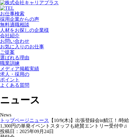
お仕事検索
採用企業からの声
無料適職相談
人材をお探しの企業様
会社紹介
お問い合わせ
お気に入りのお仕事
ご提案
選ばれる理由
職業訓練
メディア掲載実績
求人・採用の
ポイント
よくある質問
ニュース
News
トップページ
ニュース
【10/9(木)】出張登録会in鯖江！/時給
1,300円の単発イベントスタッフも絶賛エントリー受付中♫
投稿日：2025年09月24日
登録会