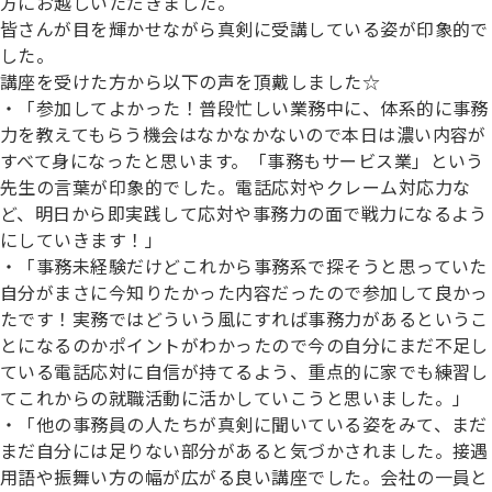
方にお越しいただきました。
皆さんが目を輝かせながら真剣に受講している姿が印象的で
した。
講座を受けた方から以下の声を頂戴しました☆
・「参加してよかった！普段忙しい業務中に、体系的に事務
力を教えてもらう機会はなかなかないので本日は濃い内容が
すべて身になったと思います。「事務もサービス業」という
先生の言葉が印象的でした。電話応対やクレーム対応力な
ど、明日から即実践して応対や事務力の面で戦力になるよう
にしていきます！」
・「事務未経験だけどこれから事務系で探そうと思っていた
自分がまさに今知りたかった内容だったので参加して良かっ
たです！実務ではどういう風にすれば事務力があるというこ
とになるのかポイントがわかったので今の自分にまだ不足し
ている電話応対に自信が持てるよう、重点的に家でも練習し
てこれからの就職活動に活かしていこうと思いました。」
・「他の事務員の人たちが真剣に聞いている姿をみて、まだ
まだ自分には足りない部分があると気づかされました。接遇
用語や振舞い方の幅が広がる良い講座でした。会社の一員と