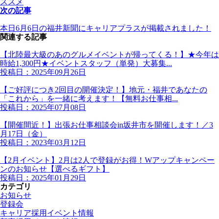
ススメ
次の記事
本日6月6日の福井新聞にキャリアプラスが掲載されました！
関連する記事
【北陸最大級のあのグルメイベントが帰ってくる！】★今年は
時給1,300円★イベントスタッフ（単発）大募集...
投稿日：2025年09月26日
【ご好評につき2回目の開催決定！】地元・福井であなたの
「これから」を一緒に考えます！【無料お仕事相...
投稿日：2025年07月08日
【開催間近！】出張お仕事相談会in坂井市を開催します！／3
月17日（金）
投稿日：2023年03月12日
【2月イベント】2月は2人で登録がお得！Wアップキャンペー
ンのお知らせ【選べるギフト】
投稿日：2025年01月29日
カテゴリ
お知らせ
登録会
キャリア採用イベント情報