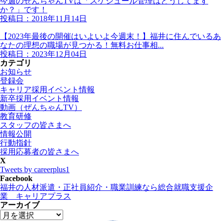
今週のぜんちゃんTVは「スケジュール管理はどうしてます
か？」です！
投稿日：2018年11月14日
【2023年最後の開催はいよいよ今週末！】福井に住んでいるあ
なたの理想の職場が見つかる！無料お仕事相...
投稿日：2023年12月04日
カテゴリ
お知らせ
登録会
キャリア採用イベント情報
新卒採用イベント情報
動画（ぜんちゃんTV）
教育研修
スタッフの皆さまへ
情報公開
行動指針
採用応募者の皆さまへ
X
Tweets by careerplus1
Facebook
福井の人材派遣・正社員紹介・職業訓練なら総合就職支援企
業 キャリアプラス
アーカイブ