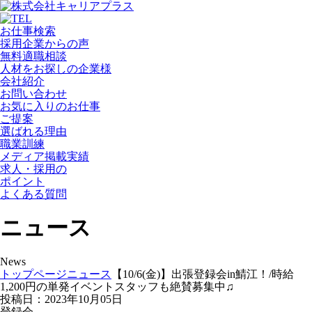
お仕事検索
採用企業からの声
無料適職相談
人材をお探しの企業様
会社紹介
お問い合わせ
お気に入りのお仕事
ご提案
選ばれる理由
職業訓練
メディア掲載実績
求人・採用の
ポイント
よくある質問
ニュース
News
トップページ
ニュース
【10/6(金)】出張登録会in鯖江！/時給
1,200円の単発イベントスタッフも絶賛募集中♫
投稿日：2023年10月05日
登録会