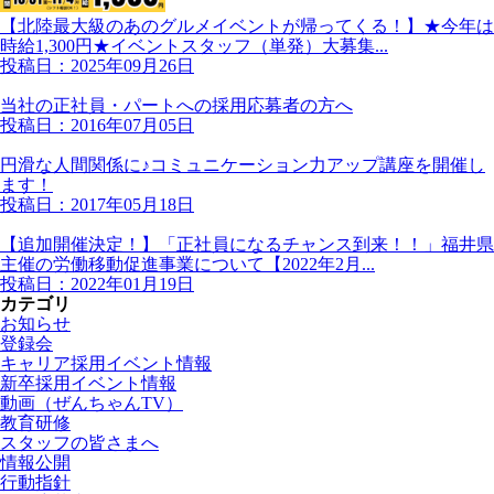
【北陸最大級のあのグルメイベントが帰ってくる！】★今年は
時給1,300円★イベントスタッフ（単発）大募集...
投稿日：2025年09月26日
当社の正社員・パートへの採用応募者の方へ
投稿日：2016年07月05日
円滑な人間関係に♪コミュニケーション力アップ講座を開催し
ます！
投稿日：2017年05月18日
【追加開催決定！】「正社員になるチャンス到来！！」福井県
主催の労働移動促進事業について【2022年2月...
投稿日：2022年01月19日
カテゴリ
お知らせ
登録会
キャリア採用イベント情報
新卒採用イベント情報
動画（ぜんちゃんTV）
教育研修
スタッフの皆さまへ
情報公開
行動指針